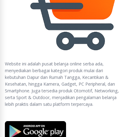
Gojek/Grab)
Ini adalah produk bubble wrap kami murah dan
ekonomis tapi dengan kualitas bagus
KEGUNAAN BUBBLE WRAP :
untuk melindungi & meminimalisir kerusakan barang-
barang yang bersifat Fragile (rawan rusak) saat dalam
proses pengiriman oleh jasa ekspedisi/kurir
Website ini adalah pusat belanja online serba ada,
menyediakan berbagai kategori produk mulai dari
kebutuhan Dapur dan Rumah Tangga, Kecantikan &
Kesehatan, hingga Kamera, Gadget, PC Peripheral, dan
Smartphone. Juga tersedia produk Otomotif, Networking,
serta Sport & Outdoor, menjadikan pengalaman belanja
lebih praktis dalam satu platform terpercaya.