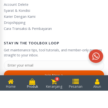
Account Delete
Syarat & Kondisi
Karier Dengan Kami
Dropshipping
Cara Transaksi & Pembayaran
STAY IN THE TOOLBOX LOOP
Get maintenance tips, tool tutorials, and member-only promos
straight to your inbox.
→
Join Now
0
Unsubscribe anytime in one click.
Home
Produk
Keranjang
Pesanan
Akun
© 2025
Puserba
. All rights reserved.