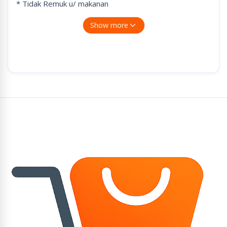
* Tidak Remuk u/ makanan
* Packaging / melapisi furniture anda saat pindahan
Show more
rumah / kantor
* Melapisi barang-barang jualan OL Shop
-----------------------------
HANYA KHUSUS GOJEK DAN GRAB, Pembelian melalui
ANTERAJA, SICEPAT, JNE DLL TIDAK BISA DIKIRIM
KARNA KENA VOLUME DAN MAHAL
2 ROLL BUBBLE WRAP HANYA KHUSUS
GOSEND/GRAB INSTANT
*APABILA JUMLAH PEMBELIAN MELEBIHI BATAS
KETENTUAN, MAKA KAMI MOHON DIBATALKAN DAN
ORDER ULANG. ATAS KERJASAMANYA TERIMA
KASIH??
Bubble Wrap Murah Kualitas Bagus (Khusus pengiriman