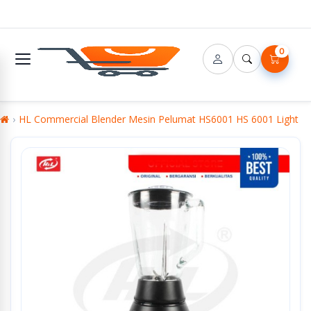
0
HL Commercial Blender Mesin Pelumat HS6001 HS 6001 Light