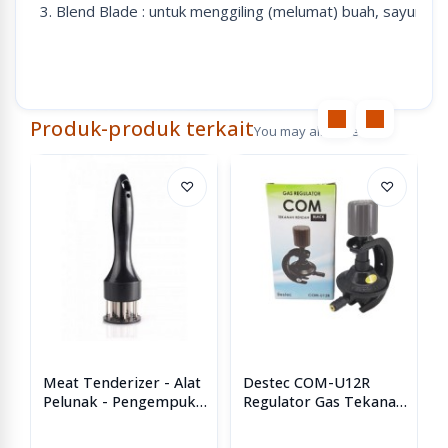
3. Blend Blade : untuk menggiling (melumat) buah, sayur ata
Produk-produk terkait
You may also like
♡
♡
Meat Tenderizer - Alat
Destec COM-U12R
Pelunak - Pengempuk
Regulator Gas Tekanan
Daging
Rendah Dengan
Pengaman Ganda