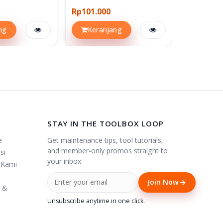
Rp101.000
Rp106.50
ng
Keranjang
Keran
STAY IN THE TOOLBOX LOOP
Get maintenance tips, tool tutorials,
e
and member-only promos straight to
si
your inbox.
 Kami
→
Join Now
i &
Unsubscribe anytime in one click.