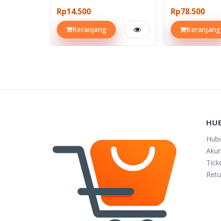
Rp14.500
Rp78.500
Keranjang
Keranjang
HU
Hub
Aku
Tick
Retu