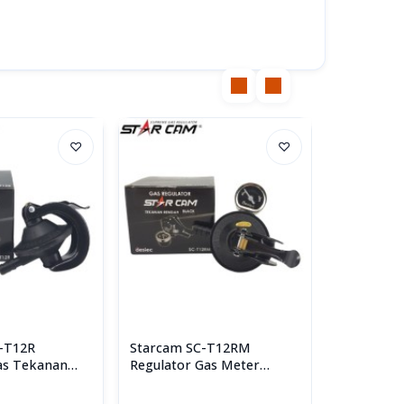
♡
♡
-T12R
Starcam SC-T12RM
Star Cam 
as Tekanan
Regulator Gas Meter
Regulator
 Meter
Tekanan Rendah
Ganda St