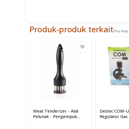
Produk-produk terkait
You may 
♡
Meat Tenderizer - Alat
Destec COM-U
Pelunak - Pengempuk
Regulator Gas
Daging
Rendah Deng
Ganda