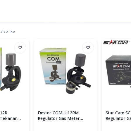
also like
♡
♡
12R
Destec COM-U12RM
Star Cam SC
 Tekanan
Regulator Gas Meter
Regulator G
an Pengaman
Tekanan Rendah
Rendah Non
Starcam