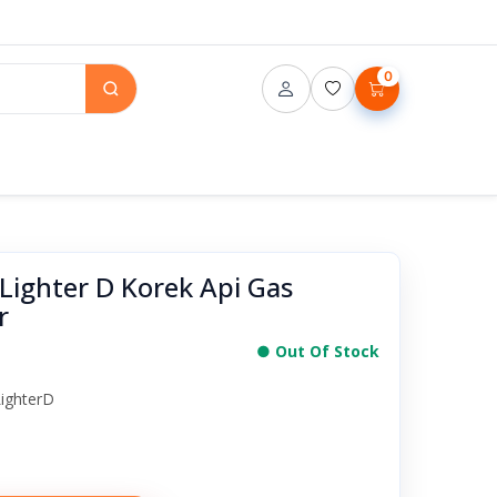
0
ighter D Korek Api Gas
r
● Out Of Stock
ighterD