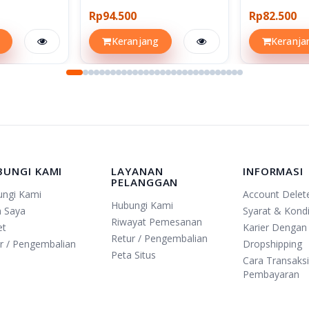
Rp94.500
Rp82.500
Keranjang
Keranja
BUNGI KAMI
LAYANAN
INFORMASI
PELANGGAN
ungi Kami
Account Delet
Hubungi Kami
n Saya
Syarat & Kondi
Riwayat Pemesanan
et
Karier Dengan
Retur / Pengembalian
r / Pengembalian
Dropshipping
Peta Situs
Cara Transaks
Pembayaran