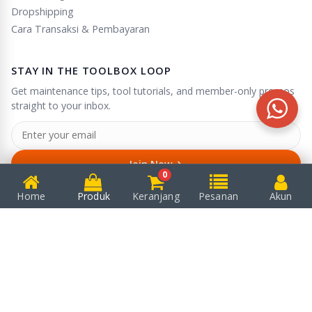
Dropshipping
Cara Transaksi & Pembayaran
STAY IN THE TOOLBOX LOOP
Get maintenance tips, tool tutorials, and member-only promos
straight to your inbox.
→
Join Now
0
Unsubscribe anytime in one click.
Home
Produk
Keranjang
Pesanan
Akun
© 2025
Puserba
. All rights reserved.
We accept