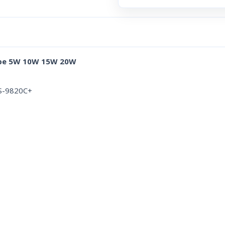
ube 5W 10W 15W 20W
MS-9820C+