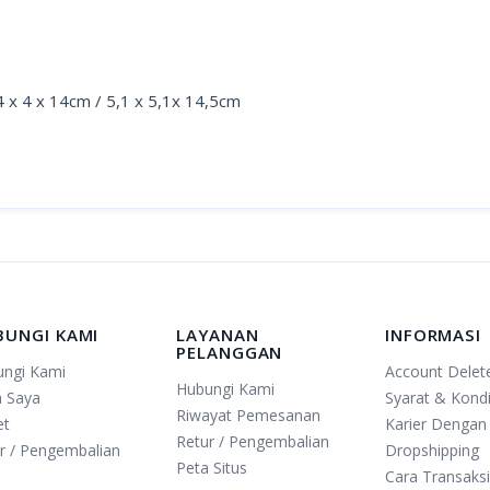
 4 x 4 x 14cm / 5,1 x 5,1x 14,5cm
BUNGI KAMI
LAYANAN
INFORMASI
PELANGGAN
ungi Kami
Account Delet
Hubungi Kami
n Saya
Syarat & Kondi
Riwayat Pemesanan
et
Karier Dengan
Retur / Pengembalian
r / Pengembalian
Dropshipping
Peta Situs
Cara Transaks