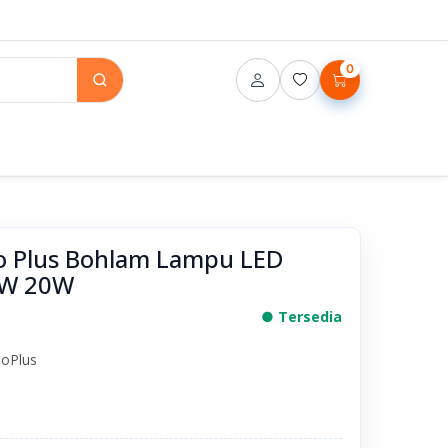
0
o Plus Bohlam Lampu LED
5W 20W
● Tersedia
loPlus