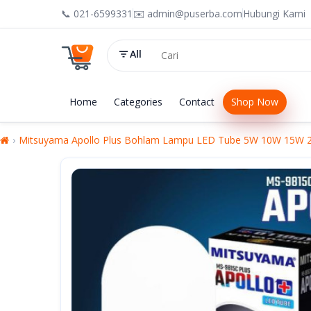
📞 021-6599331
✉️ admin@puserba.com
Hubungi Kami
All
Home
Categories
Contact
Shop Now
Mitsuyama Apollo Plus Bohlam Lampu LED Tube 5W 10W 15W