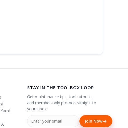
STAY IN THE TOOLBOX LOOP
Get maintenance tips, tool tutorials,
e
and member-only promos straight to
si
your inbox.
 Kami
→
Join Now
i &