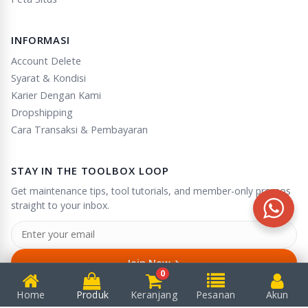
INFORMASI
Account Delete
Syarat & Kondisi
Karier Dengan Kami
Dropshipping
Cara Transaksi & Pembayaran
STAY IN THE TOOLBOX LOOP
Get maintenance tips, tool tutorials, and member-only promos
straight to your inbox.
→
Join Now
0
Unsubscribe anytime in one click.
Home
Produk
Keranjang
Pesanan
Akun