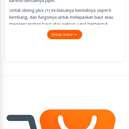
karena bentuknya pipih.
Untuk obeng plus (+) ini biasanya bentuknya seperti
kembang, dan fungsinya untuk melepaskan baut atau
mengencangkan baut atau sekrup yang berbentuk
seperti kembang. Seiring dengan berkembangnya
Show more
teknologi, saat ini obeng atau screwdriver ada yang
sudah menggunakan mesin atau digerakan oleh sebuah
motor listrik, hal ini tentunya sangat menghemat waktu
dan tenaga seorang teknisi