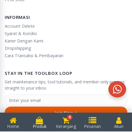
INFORMASI
Account Delete
Syarat & Kondisi
Karier Dengan Kami
Dropshipping
Cara Transaksi & Pembayaran
STAY IN THE TOOLBOX LOOP
Get maintenance tips, tool tutorials, and member-only promos
straight to your inbox.
→
Join Now
0
Unsubscribe anytime in one click.
Home
Produk
Keranjang
Pesanan
Akun