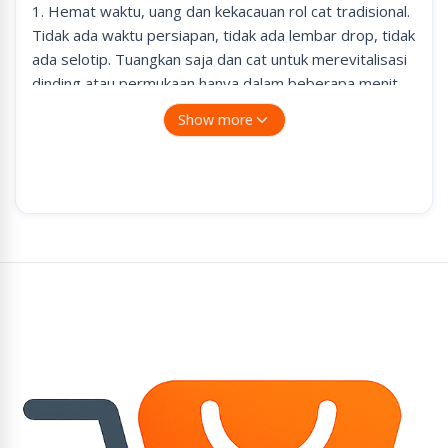
1. Hemat waktu, uang dan kekacauan rol cat tradisional.
Tidak ada waktu persiapan, tidak ada lembar drop, tidak
ada selotip. Tuangkan saja dan cat untuk merevitalisasi
dinding atau permukaan hanya dalam beberapa menit.
2. Buatlah urusan keluarga! Pain Runner Pro sangat
Show more
sederhana dan mudah digunakan bahkan anak-anak
Anda dapat membantu memberikan pekerjaan cat
profesional ke hampir semua permukaan. Lewati
kekacauan dan bersenang-senang mengecat dinding,
geladak, plafon, dan perabotan bersama seluruh
keluarga. Gunakan indoor dan outdoor; Atau hanya
menutupi bekas goresan dan noda dalam hitungan
detik. Paint Runner Pro dapat mengubah keseluruhan
rumah Anda dan meningkatkan nilainya lebih cepat dari
yang Anda bayangkan.
3. Sistem distribusi kami yang telah dipatenkan melukis
dengan sempurna, bahkan melapisi setiap saat - tidak
ada roller cat lain yang tersedia yang dapat bersaing
dengan fleksibilitas atau performa Paint Runner Pro