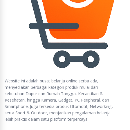
oleh Renovator.
4. Gunakan Edger Flocked Super yang disertakan, dan
Pojok Cutter untuk melukis dengan cepat sudut-sudut
rumit itu, atau di sekitar sakelar dan kusen pintu.
Website ini adalah pusat belanja online serba ada,
menyediakan berbagai kategori produk mulai dari
kebutuhan Dapur dan Rumah Tangga, Kecantikan &
Kesehatan, hingga Kamera, Gadget, PC Peripheral, dan
Smartphone. Juga tersedia produk Otomotif, Networking,
serta Sport & Outdoor, menjadikan pengalaman belanja
lebih praktis dalam satu platform terpercaya.