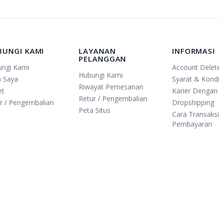
BUNGI KAMI
LAYANAN
INFORMASI
PELANGGAN
ungi Kami
Account Delet
Hubungi Kami
n Saya
Syarat & Kondi
Riwayat Pemesanan
et
Karier Dengan
Retur / Pengembalian
r / Pengembalian
Dropshipping
Peta Situs
Cara Transaks
Pembayaran