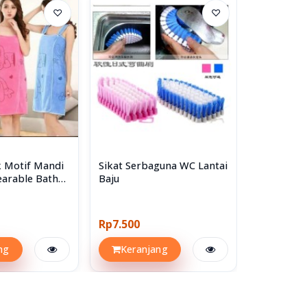
♡
♡
 Motif Mandi
Sikat Serbaguna WC Lantai
Kepala Sh
arable Bath
Baju
Pancuran
Rp7.500
Rp10.500
ng
Keranjang
Keran