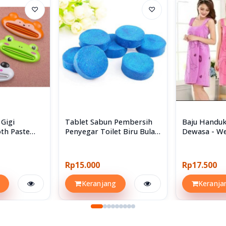
♡
♡
 Gigi
Tablet Sabun Pembersih
Baju Handuk
oth Paste
Penyegar Toilet Biru Bulat
Dewasa - We
isi 10 Pcs
Towel
Rp15.000
Rp17.500
Keranjang
Keranja