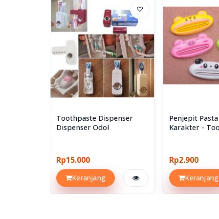
♡
Toothpaste Dispenser
Penjepit Pasta
Dispenser Odol
Karakter - To
Holder
Rp15.000
Rp2.900
Keranjang
Keranjang