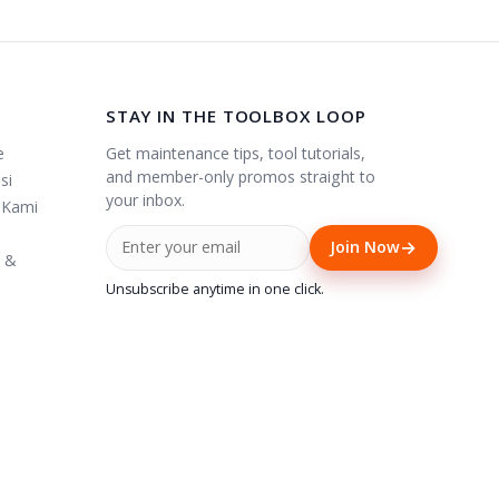
STAY IN THE TOOLBOX LOOP
Get maintenance tips, tool tutorials,
e
and member-only promos straight to
si
your inbox.
 Kami
→
Join Now
i &
Unsubscribe anytime in one click.