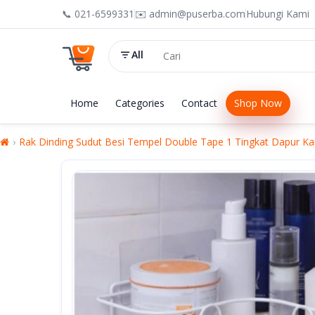
📞 021-6599331
✉️ admin@puserba.com
Hubungi Kami
All
Home
Categories
Contact
Shop Now
Rak Dinding Sudut Besi Tempel Double Tape 1 Tingkat Dapur K