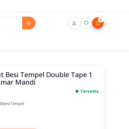
0
t Besi Tempel Double Tape 1
amar Mandi
● Tersedia
utBesiTempel