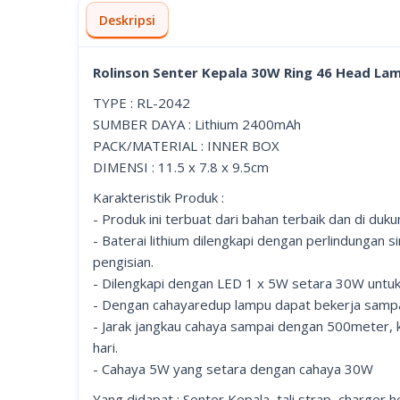
Deskripsi
Rolinson Senter Kepala 30W Ring 46 Head La
TYPE : RL-2042
SUMBER DAYA : Lithium 2400mAh
PACK/MATERIAL : INNER BOX
DIMENSI : 11.5 x 7.8 x 9.5cm
Karakteristik Produk :
- Produk ini terbuat dari bahan terbaik dan di du
- Baterai lithium dilengkapi dengan perlindungan 
pengisian.
- Dilengkapi dengan LED 1 x 5W setara 30W untuk p
- Dengan cahayaredup lampu dapat bekerja sampa
- Jarak jangkau cahaya sampai dengan 500meter,
hari.
- Cahaya 5W yang setara dengan cahaya 30W
Yang didapat : Senter Kepala, tali strap, charger 