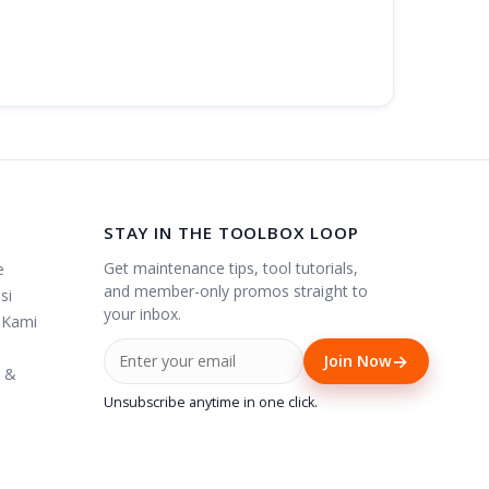
STAY IN THE TOOLBOX LOOP
Get maintenance tips, tool tutorials,
e
and member-only promos straight to
si
your inbox.
 Kami
→
Join Now
i &
Unsubscribe anytime in one click.