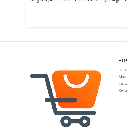
HU
Hub
Aku
Tick
Retu