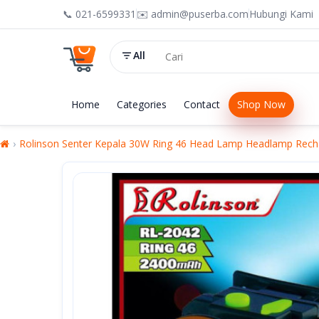
📞 021-6599331
✉️ admin@puserba.com
Hubungi Kami
All
Home
Categories
Contact
Shop Now
Rolinson Senter Kepala 30W Ring 46 Head Lamp Headlamp Rech