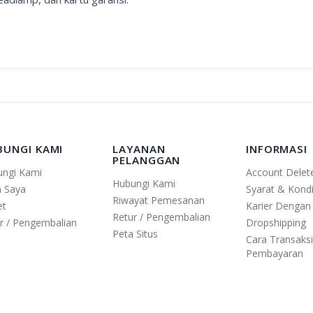
BUNGI KAMI
LAYANAN
INFORMASI
PELANGGAN
ungi Kami
Account Delet
Hubungi Kami
n Saya
Syarat & Kondi
Riwayat Pemesanan
et
Karier Dengan
Retur / Pengembalian
r / Pengembalian
Dropshipping
Peta Situs
Cara Transaks
Pembayaran