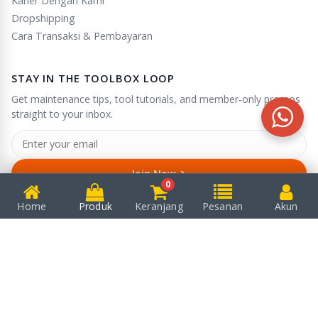
Karier Dengan Kami
Dropshipping
Cara Transaksi & Pembayaran
STAY IN THE TOOLBOX LOOP
Get maintenance tips, tool tutorials, and member-only promos
straight to your inbox.
→
Join Now
0
Unsubscribe anytime in one click.
Home
Produk
Keranjang
Pesanan
Akun
© 2025
Puserba
. All rights reserved.
We accept