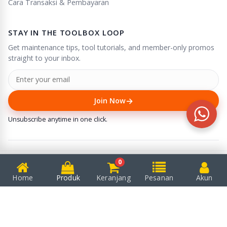
Cara Transaksi & Pembayaran
STAY IN THE TOOLBOX LOOP
Get maintenance tips, tool tutorials, and member-only promos
straight to your inbox.
→
Join Now
Unsubscribe anytime in one click.
0
© 2025
Puserba
. All rights reserved.
We accept
Home
Produk
Keranjang
Pesanan
Akun