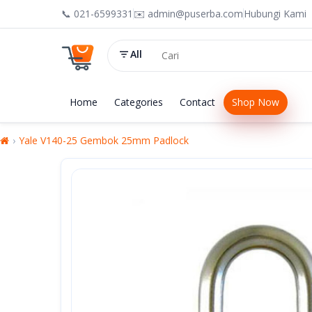
📞 021-6599331
✉️ admin@puserba.com
Hubungi Kami
All
Home
Categories
Contact
Shop Now
Yale V140-25 Gembok 25mm Padlock