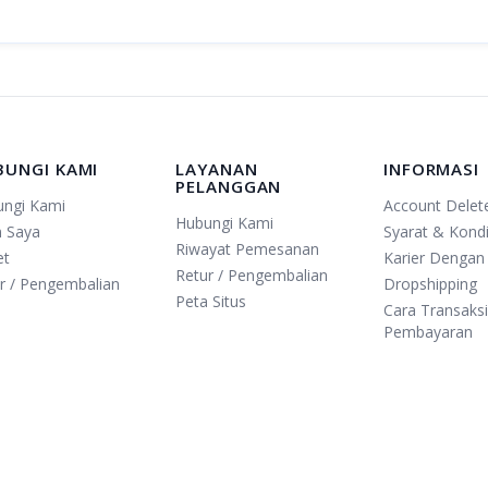
BUNGI KAMI
LAYANAN
INFORMASI
PELANGGAN
ungi Kami
Account Delet
Hubungi Kami
n Saya
Syarat & Kondi
Riwayat Pemesanan
et
Karier Dengan
Retur / Pengembalian
r / Pengembalian
Dropshipping
Peta Situs
Cara Transaks
Pembayaran