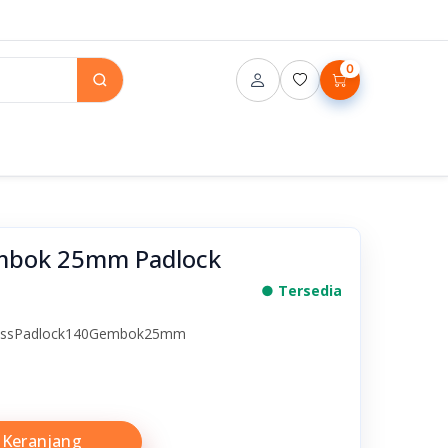
0
embok 25mm Padlock
● Tersedia
rassPadlock140Gembok25mm
Keranjang