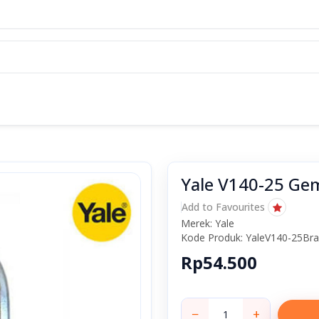
Yale V140-25 G
Add to Favourites
Merek: Yale
Kode Produk: YaleV140-25B
Rp54.500
−
+