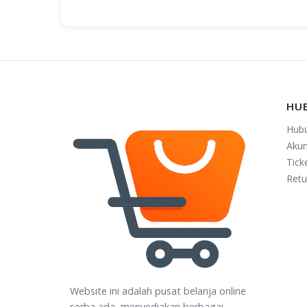
HU
Hub
Aku
Tick
Retu
Website ini adalah pusat belanja online
serba ada, menyediakan berbagai