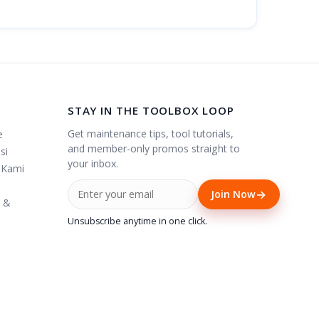
STAY IN THE TOOLBOX LOOP
Get maintenance tips, tool tutorials,
e
and member-only promos straight to
si
your inbox.
 Kami
→
Join Now
i &
Unsubscribe anytime in one click.