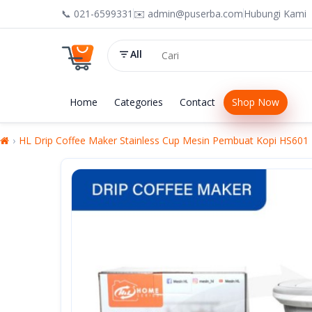
📞 021-6599331
✉️ admin@puserba.com
Hubungi Kami
All
Home
Categories
Contact
Shop Now
HL Drip Coffee Maker Stainless Cup Mesin Pembuat Kopi HS601