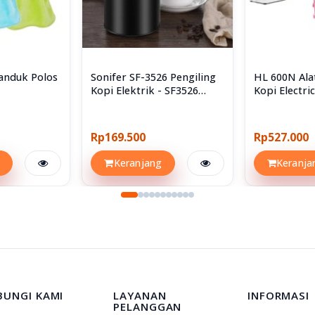
anduk Polos
Sonifer SF-3526 Pengiling
HL 600N Ala
Kopi Elektrik - SF3526
Kopi Electri
Coffee Grinder
Grinder
Rp169.500
Rp527.000
Keranjang
Keranja
BUNGI KAMI
LAYANAN
INFORMASI
PELANGGAN