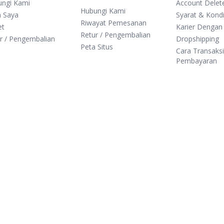
ungi Kami
Account Delet
Hubungi Kami
n Saya
Syarat & Kondi
Riwayat Pemesanan
et
Karier Dengan
Retur / Pengembalian
r / Pengembalian
Dropshipping
Peta Situs
Cara Transaks
Pembayaran