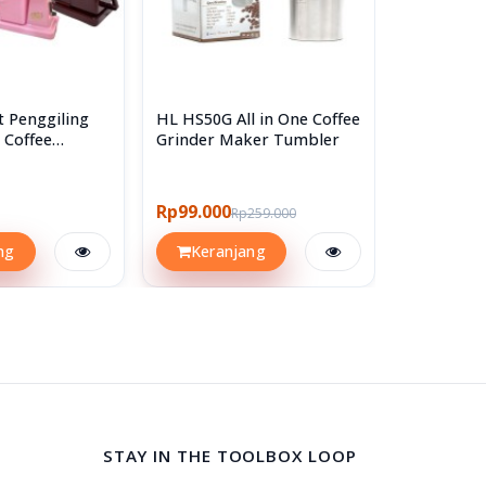
t Penggiling
HL HS50G All in One Coffee
HL Coron
c Coffee
Grinder Maker Tumbler
Biji Kopi
Bean Coff
Rp99.000
Rp53.000
Rp259.000
ng
Keranjang
Keran
STAY IN THE TOOLBOX LOOP