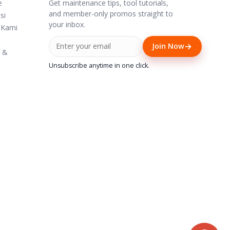
Get maintenance tips, tool tutorials,
e
and member-only promos straight to
si
your inbox.
 Kami
→
Join Now
i &
Unsubscribe anytime in one click.