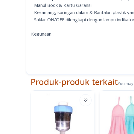
- Manul Book & Kartu Garansi
- Keranjang, saringan dalam & Bantalan plastik yan
- Saklar ON/OFF dilengkapi dengan lampu indikator
Kegunaan :
- Coffee maker memungkinkan kamu untuk membuat s
karena kamu bisa membuatnya sendiri sekarang. In
- Cara membuat kopi menggunakan mesin drip ini m
Kemudian kopi secara perlahan akan menetes ke d
- Cocok banget digunakan bagi pecinta kopi yang g
Produk-produk terkait
You may 
♡