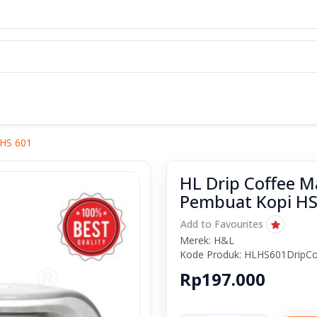
 HS 601
HL Drip Coffee M
Pembuat Kopi HS
Add to Favourites
Merek: H&L
Kode Produk: HLHS601DripCo
Rp197.000