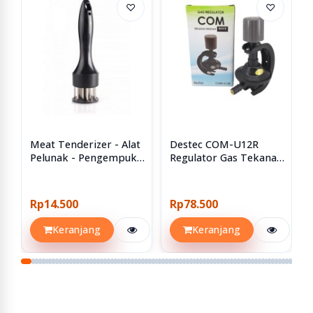
♡
♡
Meat Tenderizer - Alat
Destec COM-U12R
Pelunak - Pengempuk
Regulator Gas Tekanan
Daging
Rendah Dengan
Pengaman Ganda
Rp14.500
Rp78.500
Keranjang
Keranjang