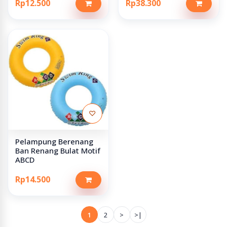
Rp12.500
Rp38.300
♡
Pelampung Berenang
Ban Renang Bulat Motif
ABCD
Rp14.500
1
2
>
>|