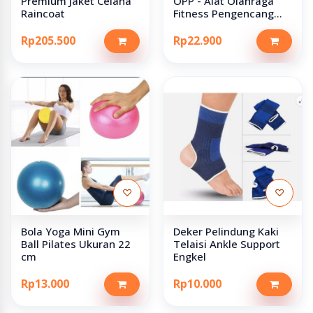
Premium Jaket Celana
OPP - Alat Olahraga
Raincoat
Fitness Pengencang
Pengecil
Rp205.500
Rp22.900
♡
♡
Bola Yoga Mini Gym
Deker Pelindung Kaki
Ball Pilates Ukuran 22
Telaisi Ankle Support
cm
Engkel
Rp13.000
Rp10.000