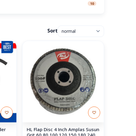
10
Sort
♡
♡
der
HL Flap Disc 4 Inch Amplas Susun
Grit 60 80 100 120 150 180 240