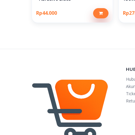
Rp44.000
Rp27
HU
Hub
Aku
Tick
Retu