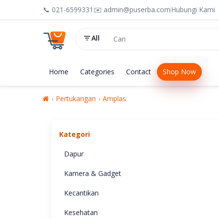
📞 021-6599331
✉️ admin@puserba.com
Hubungi Kami
All
Home
Categories
Contact
Shop Now
Pertukangan
Amplas
Kategori
Dapur
Kamera & Gadget
Kecantikan
Kesehatan