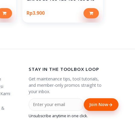
Rp3.900
STAY IN THE TOOLBOX LOOP
Get maintenance tips, tool tutorials,
e
and member-only promos straight to
si
your inbox.
 Kami
→
Join Now
i &
Unsubscribe anytime in one click.