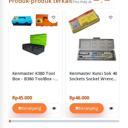
Produk-produk terkait
You may also like
♡
♡
Kenmaster K380 Tool
Kenmaster Kunci Sok 40
Box - B380 ToolBox -
Sockets Socket Wrench
Kotak Perkakas
Set 40pcs 40 Pcs
Rp45.000
Rp46.000
Keranjang
Keranjang