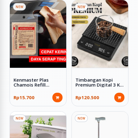
NEW
NEW
Kenmaster Plas
Timbangan Kopi
Chamois Refill
Premium Digital 3 Kg
Kanebo Kain Lap
Dual Power Silicon
Serbaguna 43x32 cm
Pad Hitam
Rp15.700
Rp120.500
NEW
NEW