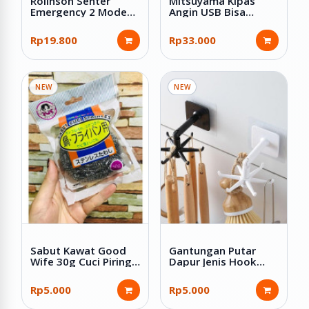
Rolinson Senter
Mitsuyama Kipas
Emergency 2 Mode
Angin USB Bisa
Lampu LED COB 10W
Dilipat 6.5 Inch MS-
Charge Kabel USB RL-
5544
Rp19.800
Rp33.000
1234
NEW
NEW
Sabut Kawat Good
Gantungan Putar
Wife 30g Cuci Piring
Dapur Jenis Hook
Spon Gosok
Tempel Plastik ABS
Stainless Anti Karat
Rp5.000
Rp5.000