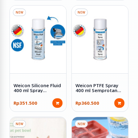
NEW
NEW
Weicon Silicone Fluid
Weicon PTFE Spray
400 ml Spray
400 ml Semprotan
Semprotan Pelumas
Pelumas Kering Anti
Silikon Food Grade
Lengket Tahan Panas
Rp351.500
Rp360.500
NSF H1
Anti Gesek
NEW
NEW