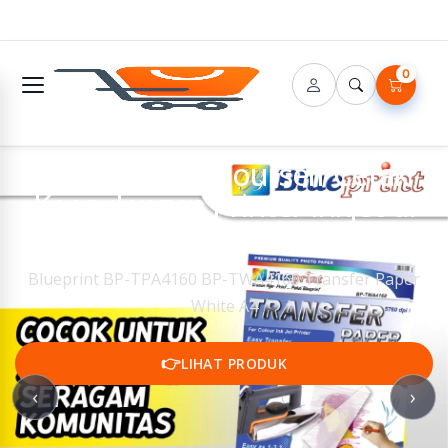
0
🔌 DIY - Do It Yourself Cetak
Kaos dengan Printer Inkjet di
Rumah
Blueprint BP-TPA4160 BP-TWA4160 Transfer Paper
White A4
👉
LIHAT PRODUK
‹
›