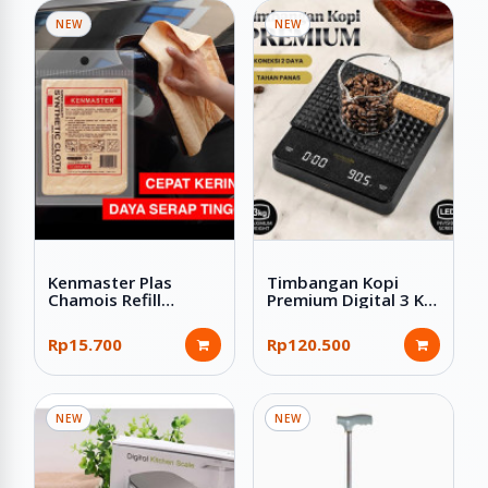
NEW
NEW
Kenmaster Plas
Timbangan Kopi
Chamois Refill
Premium Digital 3 Kg
Kanebo Kain Lap
Dual Power Silicon
Serbaguna 43x32 cm
Pad Hitam
Rp15.700
Rp120.500
NEW
NEW