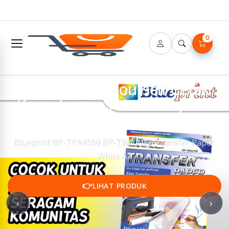
0
🔌 DIY - Do It Yourself Cetak
Kaos dengan Printer Inkjet di
Rumah
Blueprint BP-TPA4160 BP-TWA4160 Transfer Paper
White A4
👉
LIHAT PRODUK
‹
›