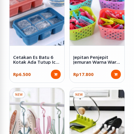
Cetakan Es Batu 6
Jepitan Penjepit
Kotak Ada Tutup Ice
Jemuran Warna Warni
Cube Tray
isi 30 Pcs dengan
Keranjang
Rp6.500
Rp17.800
NEW
NEW