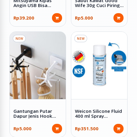
Mitsuyama Kipas
Sabut Kawat Good
Angin USB Bisa
Wife 30g Cuci Piring
Dilipat 6.5 Inch MS-
Spon Gosok
5544
Stainless Anti Karat
Rp39.200
Rp5.000
NEW
NEW
Gantungan Putar
Weicon Silicone Fluid
Dapur Jenis Hook
400 ml Spray
Tempel Plastik ABS
Semprotan Pelumas
Silikon Food Grade
Rp5.000
Rp351.500
NSF H1