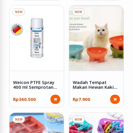
NEW
NEW
Weicon PTFE Spray
Wadah Tempat
400 ml Semprotan
Makan Hewan Kaki
Pelumas Kering Anti
Tinggi Bahan Plastik
Lengket Tahan Panas
Rp360.500
Rp7.900
Anti Gesek
NEW
NEW