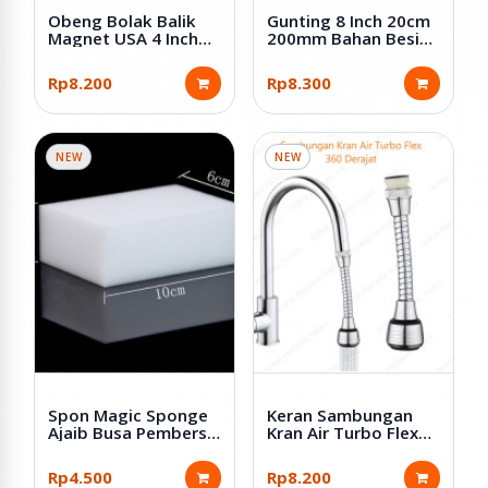
Obeng Bolak Balik
Gunting 8 Inch 20cm
Magnet USA 4 Inch
200mm Bahan Besi
Plus Minus
Warna Hitam
Rp8.200
Rp8.300
NEW
NEW
Spon Magic Sponge
Keran Sambungan
Ajaib Busa Pembersih
Kran Air Turbo Flex
Serbaguna
360 Derajat Dapur
Wastafel
Rp4.500
Rp8.200