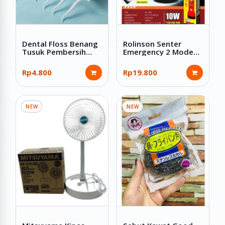
Dental Floss Benang
Rolinson Senter
Tusuk Pembersih
Emergency 2 Mode
Sela Gigi 50 Pcs
Lampu LED COB 10W
Charge Kabel USB RL-
Rp4.800
Rp19.800
1234
NEW
NEW