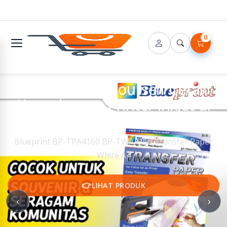
0
🔌 DIY - Do It Yourself Cetak
Kaos dengan Printer Inkjet di
Rumah
Blueprint BP-TPA4160 BP-TWA4160 Transfer Paper
White A4
👉
LIHAT PRODUK
‹
›