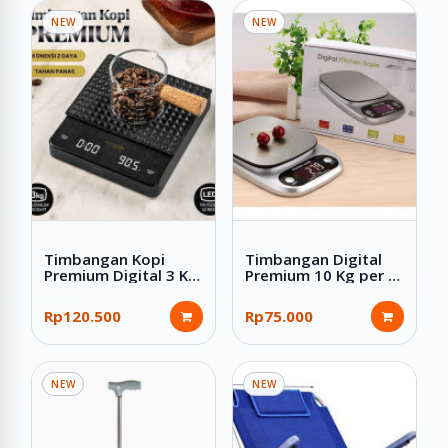
NEW
NEW
Timbangan Kopi
Timbangan Digital
Premium Digital 3 Kg
Premium 10 Kg per 1
Dual Power Silicon
Gram Stainless LCD
Pad Hitam
Digital Kitchen Scale
Rp120.500
Rp75.000
NEW
NEW