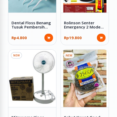
Dental Floss Benang
Rolinson Senter
Tusuk Pembersih
Emergency 2 Mode
Sela Gigi 50 Pcs
Lampu LED COB 10W
Charge Kabel USB RL-
Rp4.800
Rp19.800
1234
NEW
NEW