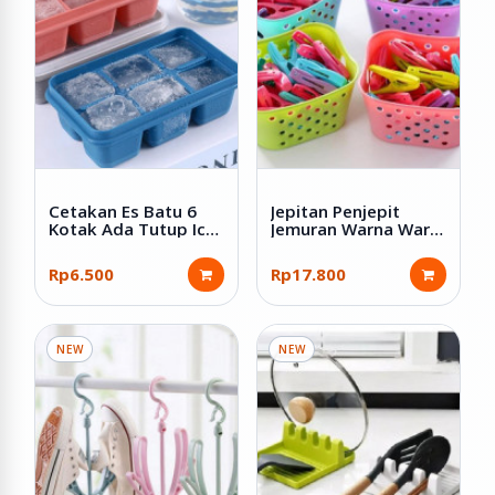
Cetakan Es Batu 6
Jepitan Penjepit
Kotak Ada Tutup Ice
Jemuran Warna Warni
Cube Tray
isi 30 Pcs dengan
Keranjang
Rp6.500
Rp17.800
NEW
NEW