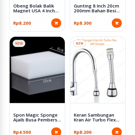
Obeng Bolak Balik
Gunting 8 Inch 20cm
Magnet USA 4 Inch
200mm Bahan Besi
Plus Minus
Warna Hitam
Rp8.200
Rp8.300
NEW
NEW
Spon Magic Sponge
Keran Sambungan
Ajaib Busa Pembersih
Kran Air Turbo Flex
Serbaguna
360 Derajat Dapur
Wastafel
Rp4.500
Rp8.200