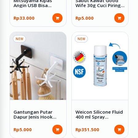
Mitsuyama Kipas
Sabut Kawat Good
Angin USB Bisa
Wife 30g Cuci Piring
Dilipat 6.5 Inch MS-
Spon Gosok
5544
Stainless Anti Karat
Rp33.000
Rp5.000
NEW
NEW
Gantungan Putar
Weicon Silicone Fluid
Dapur Jenis Hook
400 ml Spray
Tempel Plastik ABS
Semprotan Pelumas
Silikon Food Grade
Rp5.000
Rp351.500
NSF H1