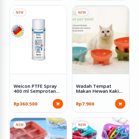
NEW
NEW
Weicon PTFE Spray
Wadah Tempat
400 ml Semprotan
Makan Hewan Kaki
Pelumas Kering Anti
Tinggi Bahan Plastik
Lengket Tahan Panas
Rp360.500
Rp7.900
Anti Gesek
NEW
NEW