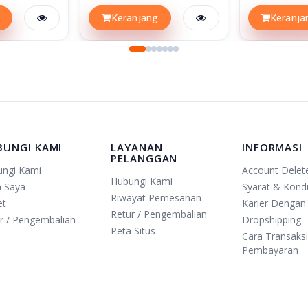
Keranjang
Keranja
BUNGI KAMI
LAYANAN
INFORMASI
PELANGGAN
ungi Kami
Account Delet
Hubungi Kami
n Saya
Syarat & Kondi
Riwayat Pemesanan
et
Karier Dengan
Retur / Pengembalian
r / Pengembalian
Dropshipping
Peta Situs
Cara Transaks
Pembayaran