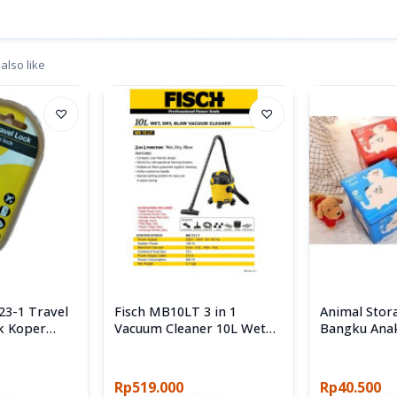
also like
♡
♡
23-1 Travel
Fisch MB10LT 3 in 1
Animal Stor
k Koper
Vacuum Cleaner 10L Wet
Bangku Ana
Dry Blow
Penyimpana
Rp519.000
Rp40.500