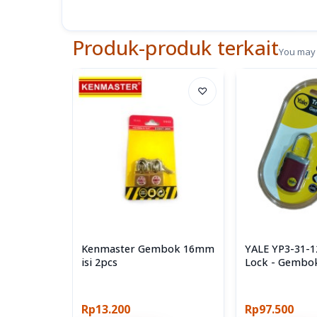
Produk-produk terkait
You may 
♡
Kenmaster Gembok 16mm
YALE YP3-31-1
isi 2pcs
Lock - Gembo
Numerik
Rp13.200
Rp97.500