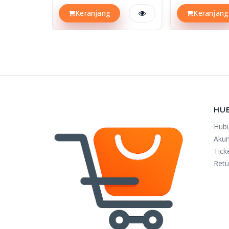
Keranjang
Keranjang
HU
Hub
Aku
Tick
Retu