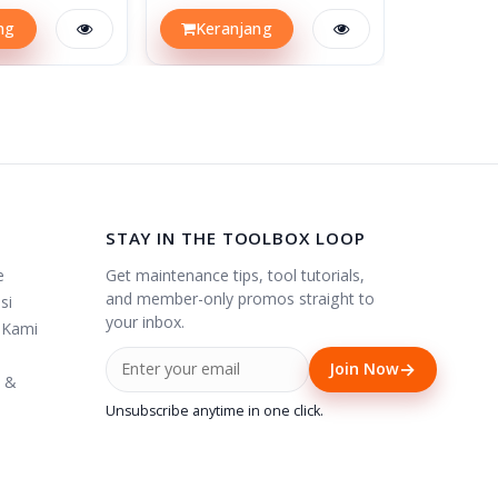
ng
Keranjang
Keran
STAY IN THE TOOLBOX LOOP
Get maintenance tips, tool tutorials,
e
and member-only promos straight to
si
your inbox.
 Kami
→
Join Now
i &
Unsubscribe anytime in one click.