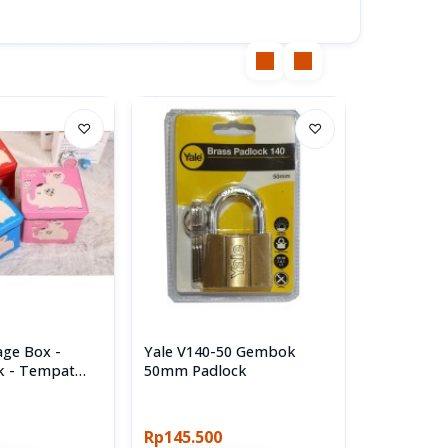
♡
♡
age Box -
Yale V140-50 Gembok
Grip Tape
k - Tempat
50mm Padlock
Transpar
n Mainan
Rp145.500
Rp5.000