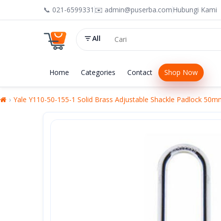
📞 021-6599331
✉️ admin@puserba.com
Hubungi Kami
All
Home
Categories
Contact
Shop Now
Yale Y110-50-155-1 Solid Brass Adjustable Shackle Padlock 5