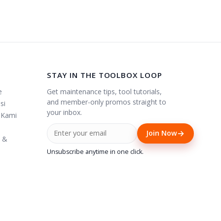
STAY IN THE TOOLBOX LOOP
Get maintenance tips, tool tutorials,
e
and member-only promos straight to
si
your inbox.
 Kami
→
Join Now
i &
Unsubscribe anytime in one click.