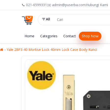
📞 021-6599331
✉️ admin@puserba.com
Hubungi Kami
All
Home
Categories
Contact
Shop Now
Yale 28P3-40 Mortise Lock 40mm Lock Case Body Kunci