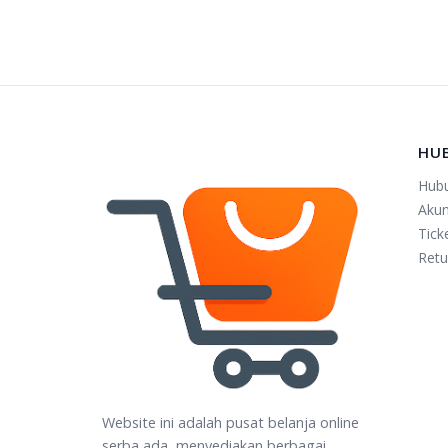
HU
Hub
Aku
Tick
Retu
Website ini adalah pusat belanja online
serba ada, menyediakan berbagai