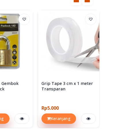
♡
♡
50 Gembok
Grip Tape 3 cm x 1 meter
Yale Y120
ck
Transparan
Padlock 
Panjang Si
Rp5.000
Rp313.00
ng
Keranjang
Keran