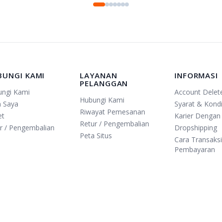
BUNGI KAMI
LAYANAN
INFORMASI
PELANGGAN
ungi Kami
Account Delet
Hubungi Kami
n Saya
Syarat & Kondi
Riwayat Pemesanan
et
Karier Dengan
Retur / Pengembalian
r / Pengembalian
Dropshipping
Peta Situs
Cara Transaks
Pembayaran