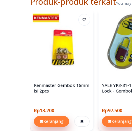
Produk-produk terkait
You may 
♡
Kenmaster Gembok 16mm
YALE YP3-31-1
isi 2pcs
Lock - Gembo
Numerik
Rp13.200
Rp97.500
Keranjang
Keranjang