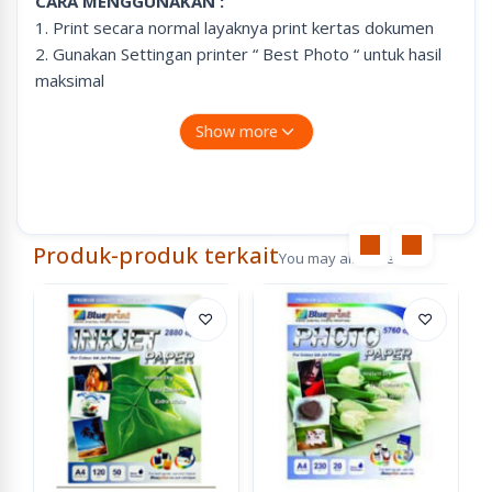
CARA MENGGUNAKAN :
1. Print secara normal layaknya print kertas dokumen
2. Gunakan Settingan printer “ Best Photo “ untuk hasil
maksimal
3. Pilih Kertas “ Premium Glossy “ pada pilihan kertas
Show more
4. Rekomendasi printer :
A.Epson untuk foto yang ada warna kulit ( Settingan
Premium Glossy )
B.Canon untuk foto produk ( Settingan Plain Paper )
Produk-produk terkait
You may also like
♡
♡