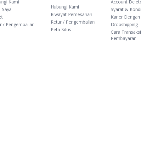
ungi Kami
Account Delet
Hubungi Kami
n Saya
Syarat & Kondi
Riwayat Pemesanan
et
Karier Dengan
Retur / Pengembalian
r / Pengembalian
Dropshipping
Peta Situs
Cara Transaks
Pembayaran