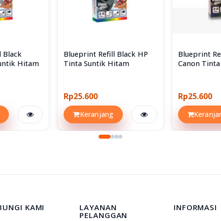
Karena Tinta tidak bisa kirim udara.
l Black
Blueprint Refill Black HP
Blueprint Ref
untik Hitam
Tinta Suntik Hitam
Canon Tinta
Rp25.600
Rp25.600
Keranjang
Keranja
BUNGI KAMI
LAYANAN
INFORMASI
PELANGGAN