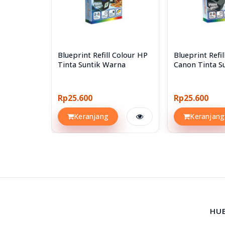
Catatan : Disarankan untuk pengiriman pulau Jawa. 
Blueprint Refill Colour HP
Blueprint Refil
Tinta Suntik Warna
Canon Tinta S
Rp25.600
Rp25.600
Keranjang
Keranjang
HU