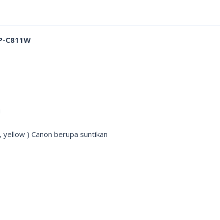
 BP-C811W
u
ta, yellow ) Canon berupa suntikan