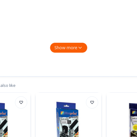
Show more
 MP 328, MP 338, IP 2770
also like
nakan push pin untuk memperbesar lubang angin
♡
♡
 Bersihkan head printer dengan tissue. Cartridge siap digunakan
ge sebelum ink level mencapai nol. Bila warna " ink level low " klik 