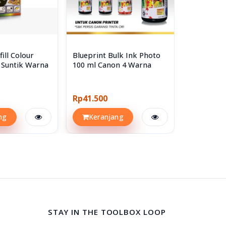
ill Colour
Blueprint Bulk Ink Photo
Blueprint R
 Suntik Warna
100 ml Canon 4 Warna
Epson Tin
Rp41.500
Rp25.600
ng
Keranjang
Keran
STAY IN THE TOOLBOX LOOP