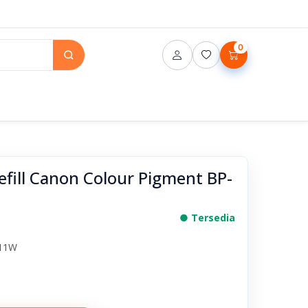
0
efill Canon Colour Pigment BP-
● Tersedia
811W