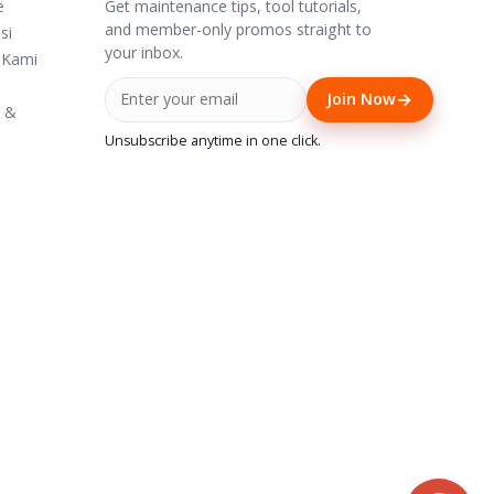
Get maintenance tips, tool tutorials,
e
and member-only promos straight to
si
your inbox.
 Kami
→
Join Now
i &
Unsubscribe anytime in one click.