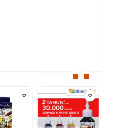
♡
♡
" resume / ok "