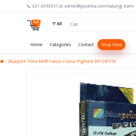
📞 021-6599331
✉️ admin@puserba.com
Hubungi Kami
All
Home
Categories
Contact
Shop Now
Blueprint Tinta Refill Canon Colour Pigment BP-C811W