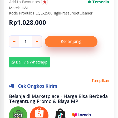
Add to Favourites
● Tersedia
Merek: H&L
Kode Produk: HLQL-2500HighPressureJetCleaner
Rp1.028.000
−
+
Keranjang
Beli Via Whatsapp
Tampilkan
Cek Ongkos Kirim
Belanja di Marketplace - Harga Bisa Berbeda
Tergantung Promo & Biaya MP