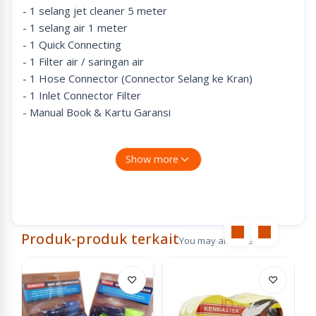
- 1 selang jet cleaner 5 meter
- 1 selang air 1 meter
- 1 Quick Connecting
- 1 Filter air / saringan air
- 1 Hose Connector (Connector Selang ke Kran)
- 1 Inlet Connector Filter
- Manual Book & Kartu Garansi
Kegunaan & Keistimewaan :
Show more
- NEW ITEM, baru Launching dari H&L.
- DILENGKAPI DENGAN PRESSURE GAUGE (Untuk
mengatur kekuatan semburan air)
- Bisa sedot air dari ember.
- Bisa digunakan untuk cuci mobil, motor, AC dan lainnya.
Produk-produk terkait
You may also like
- Daya semprot kuat dan kencang maksimal.
- Bergaransi RESMI dari H&L.
♡
♡