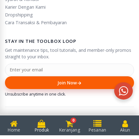
Karier Dengan Kami
Dropshipping
Cara Transaksi & Pembayaran
STAY IN THE TOOLBOX LOOP
Get maintenance tips, tool tutorials, and member-only promos
straight to your inbox.
→
Join Now
Unsubscribe anytime in one click.
0
© 2025
Puserba
. All rights reserved.
We accept
Home
Produk
Keranjang
Pesanan
Akun