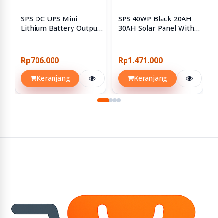
Secara otomatis memotong output, secara otomatis
menyala
SPS DC UPS Mini
SPS 40WP Black 20AH
Lithium Battery Output
30AH Solar Panel With
ketika lebih tinggi dari 11.1V
12V 3A 30WD
Baterai 12V 2A
Packing List:
1 pcs User's Manual
Rp706.000
Rp1.471.000
1 pcs Solar Panel
Keranjang
Keranjang
1 pcs Solar Panel Mounting
Bracket screw
18 MONTH WARRANTY