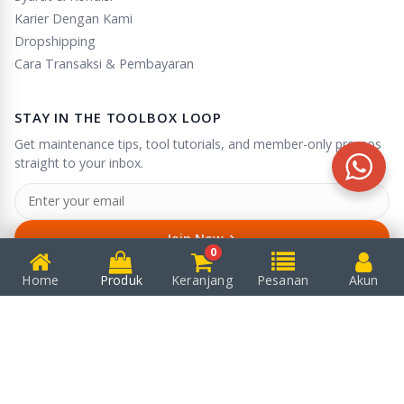
Karier Dengan Kami
Dropshipping
Cara Transaksi & Pembayaran
STAY IN THE TOOLBOX LOOP
Get maintenance tips, tool tutorials, and member-only promos
straight to your inbox.
→
Join Now
0
Unsubscribe anytime in one click.
Home
Produk
Keranjang
Pesanan
Akun
© 2025
Puserba
. All rights reserved.
We accept