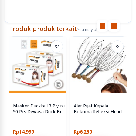
Produk-produk terkait
You may also like
♡
♡
Masker Duckbill 3 Ply isi
Alat Pijat Kepala
50 Pcs Dewasa Duck Bill
Bokoma Refleksi Head
Mask
Massager
Rp14.999
Rp6.250