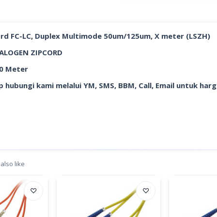
rd FC-LC, Duplex Multimode 50um/125um, X meter (LSZH)
HALOGEN ZIPCORD
10 Meter
 hubungi kami melalui YM, SMS, BBM, Call, Email untuk har
also like
♡
♡