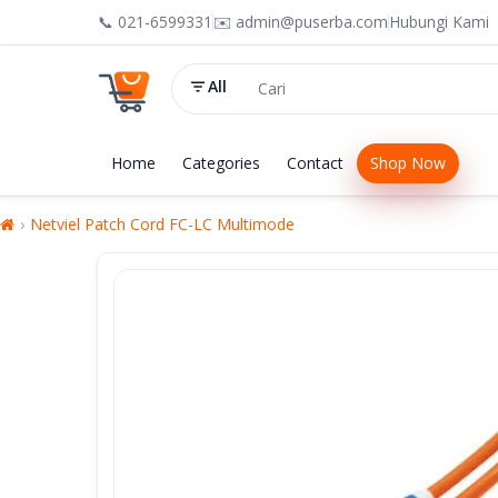
📞 021-6599331
✉️ admin@puserba.com
Hubungi Kami
All
Home
Categories
Contact
Shop Now
Netviel Patch Cord FC-LC Multimode