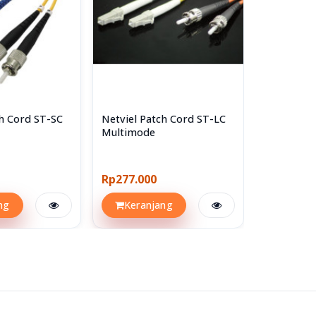
ch Cord ST-SC
Netviel Patch Cord ST-LC
Netviel Pa
Multimode
Multimod
Rp277.000
Rp217.00
ng
Keranjang
Keran