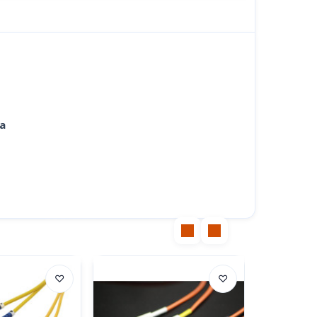
ga
♡
♡