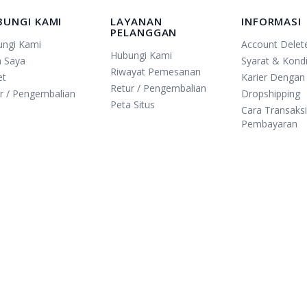
BUNGI KAMI
LAYANAN
INFORMASI
PELANGGAN
ungi Kami
Account Delet
Hubungi Kami
n Saya
Syarat & Kondi
Riwayat Pemesanan
et
Karier Dengan
Retur / Pengembalian
r / Pengembalian
Dropshipping
Peta Situs
Cara Transaks
Pembayaran