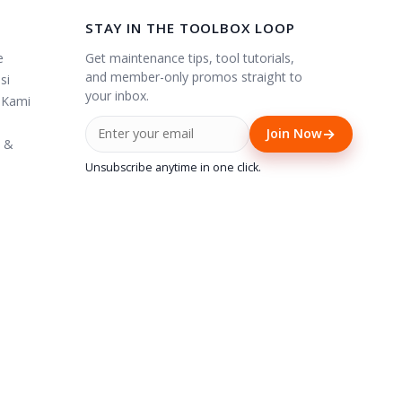
STAY IN THE TOOLBOX LOOP
Get maintenance tips, tool tutorials,
e
and member-only promos straight to
si
your inbox.
 Kami
→
Join Now
i &
Unsubscribe anytime in one click.