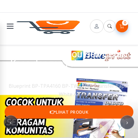
0
🔌 DIY - Do It Yourself Cetak
Kaos dengan Printer Inkjet di
Rumah
Blueprint BP-TPA4160 BP-TWA4160 Transfer Paper
White A4
👉
LIHAT PRODUK
‹
›