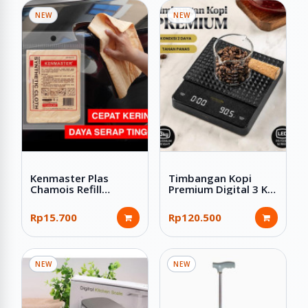
NEW
NEW
Kenmaster Plas
Timbangan Kopi
Chamois Refill
Premium Digital 3 Kg
Kanebo Kain Lap
Dual Power Silicon
Serbaguna 43x32 cm
Pad Hitam
Rp15.700
Rp120.500
NEW
NEW