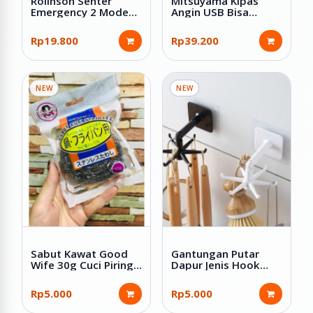
Rolinson Senter
Mitsuyama Kipas
Emergency 2 Mode
Angin USB Bisa
Lampu LED COB 10W
Dilipat 6.5 Inch MS-
Charge Kabel USB RL-
5544
Rp19.800
Rp39.200
1234
NEW
NEW
Sabut Kawat Good
Gantungan Putar
Wife 30g Cuci Piring
Dapur Jenis Hook
Spon Gosok
Tempel Plastik ABS
Stainless Anti Karat
Rp5.000
Rp5.000