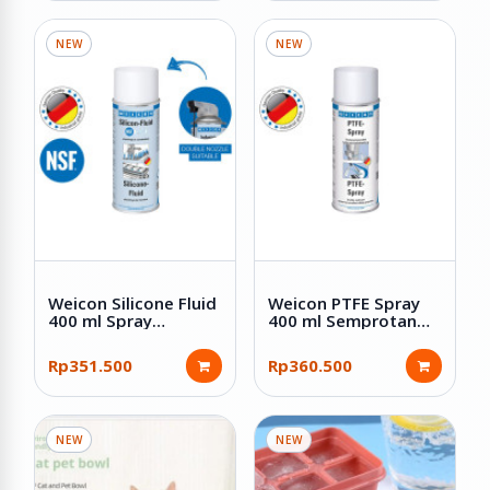
NEW
NEW
Weicon Silicone Fluid
Weicon PTFE Spray
400 ml Spray
400 ml Semprotan
Semprotan Pelumas
Pelumas Kering Anti
Silikon Food Grade
Lengket Tahan Panas
Rp351.500
Rp360.500
NSF H1
Anti Gesek
NEW
NEW