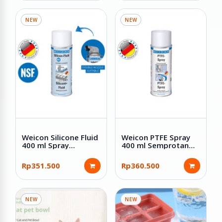
NEW
NEW
Weicon Silicone Fluid
Weicon PTFE Spray
400 ml Spray
400 ml Semprotan
Semprotan Pelumas
Pelumas Kering Anti
Silikon Food Grade
Lengket Tahan Panas
Rp351.500
Rp360.500
NSF H1
Anti Gesek
NEW
NEW