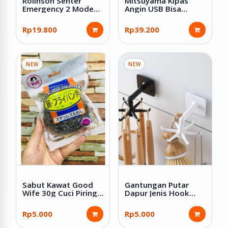
Rolinson Senter
Mitsuyama Kipas
Emergency 2 Mode
Angin USB Bisa
Lampu LED COB 10W
Dilipat 6.5 Inch MS-
Charge Kabel USB RL-
5544
Rp19.800
Rp39.200
1234
NEW
NEW
Sabut Kawat Good
Gantungan Putar
Wife 30g Cuci Piring
Dapur Jenis Hook
Spon Gosok
Tempel Plastik ABS
Stainless Anti Karat
Rp5.000
Rp5.000