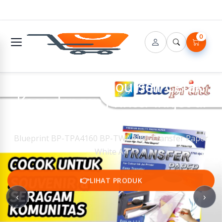
0
🔌 DIY - Do It Yourself Cetak
Kaos dengan Printer Inkjet di
Rumah
Blueprint BP-TPA4160 BP-TWA4160 Transfer Paper
White A4
👉
LIHAT PRODUK
‹
›