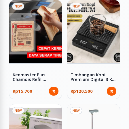
NEW
NEW
Kenmaster Plas
Timbangan Kopi
Chamois Refill
Premium Digital 3 Kg
Kanebo Kain Lap
Dual Power Silicon
Serbaguna 43x32 cm
Pad Hitam
Rp15.700
Rp120.500
NEW
NEW