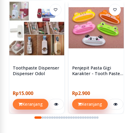
♡
♡
Toothpaste Dispenser
Penjepit Pasta Gigi
Dispenser Odol
Karakter - Tooth Paste
Holder
Rp15.000
Rp2.900
Keranjang
Keranjang