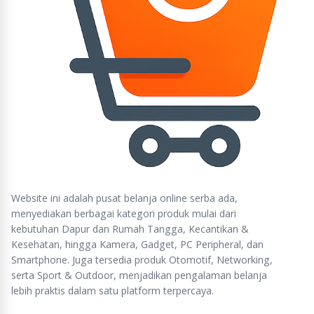
Gigabit PCI Express Net
Package Contents
Resource CD
Quick Installation Guide
System Requirements
Windows 7(32/64bits),Win
Operating Temperature
Storage Temperature: 
Environment
Operating Humidity: 10
Storage Humidity: 5%~9
http://www.tp-
link.co.id/products/details/cat-11_TG-
3468.html
Website ini adalah pusat belanja online serba ada,
menyediakan berbagai kategori produk mulai dari
kebutuhan Dapur dan Rumah Tangga, Kecantikan &
Kesehatan, hingga Kamera, Gadget, PC Peripheral, dan
Smartphone. Juga tersedia produk Otomotif, Networking,
serta Sport & Outdoor, menjadikan pengalaman belanja
lebih praktis dalam satu platform terpercaya.