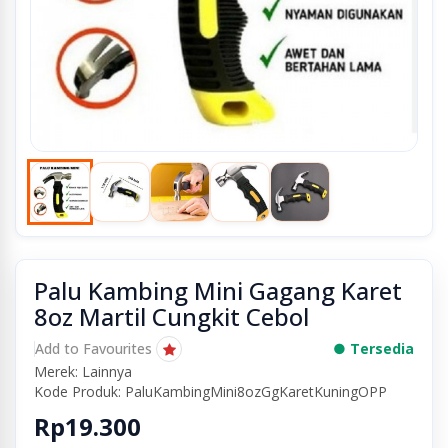
Palu Kambing Mini Gagang Karet
8oz Martil Cungkit Cebol
Add to Favourites
● Tersedia
Merek: Lainnya
Kode Produk: PaluKambingMini8ozGgKaretKuningOPP
Rp19.300