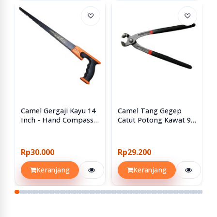
♡
♡
Camel Gergaji Kayu 14
Camel Tang Gegep
Inch - Hand Compass
Catut Potong Kawat 9
Saw Teflon 350mm 350
Inch
Mm HQ
Rp30.000
Rp29.200
Keranjang
Keranjang