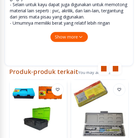
- Selain untuk kayu dapat juga digunakan untuk memotong
material lain seperti : pvc, akrilik, dan lain-lain, tergantung
dari jenis mata pisau yang digunakan.
- Umumnya memiliki berat yang relatif lebih ringan
dibandingkan gergaji circular.
- Posisi benda kerja tidak harus hanya di meja kerja yang
Show more
datar saja, sehingga masih memungkin digunakan untuk
memotong benda di tempat atau posisi yang lain.
Produk-produk terkait
You may also like
♡
♡