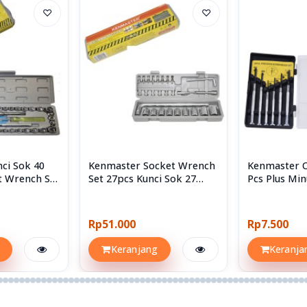
♡
♡
ci Sok 40
Kenmaster Socket Wrench
Kenmaster 
t Wrench Set
Set 27pcs Kunci Sok 27
Pcs Plus Min
Sockets
Screwdriver
Rp51.000
Rp7.500
Keranjang
Keranja