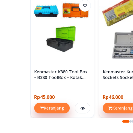
♡
Kenmaster K380 Tool Box
Kenmaster Kun
- B380 ToolBox - Kotak
Sockets Socke
Perkakas
40pcs 40 Pcs
Rp45.000
Rp46.000
Keranjang
Keranjang