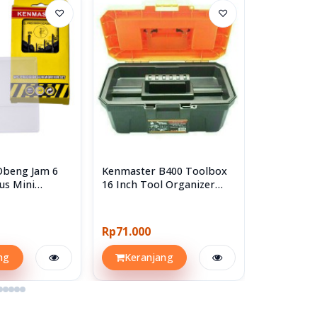
♡
♡
Obeng Jam 6
Kenmaster B400 Toolbox
Kenmaster
us Mini
16 Inch Tool Organizer
B250
 Set
Box Kotak Perkakas
Rp71.000
Rp14.300
ng
Keranjang
Keran