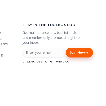
STAY IN THE TOOLBOX LOOP
Get maintenance tips, tool tutorials,
e
and member-only promos straight to
si
your inbox.
 Kami
→
Join Now
i &
Unsubscribe anytime in one click.