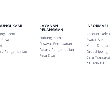
BUNGI KAMI
LAYANAN
INFORMASI
PELANGGAN
ungi Kami
Account Delet
Hubungi Kami
n Saya
Syarat & Kondi
Riwayat Pemesanan
et
Karier Dengan
Retur / Pengembalian
r / Pengembalian
Dropshipping
Peta Situs
Cara Transaks
Pembayaran