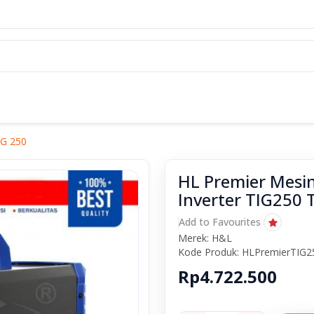
IG 250
HL Premier Mesin
Inverter TIG250 
Add to Favourites
Merek: H&L
Kode Produk: HLPremierTIG
Rp4.722.500