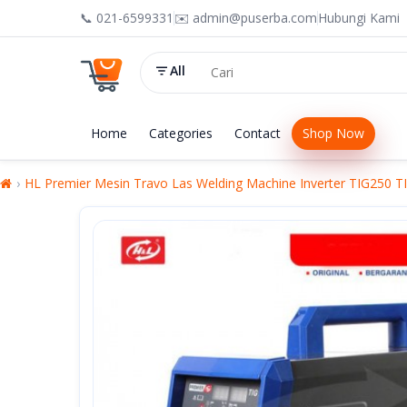
📞 021-6599331
✉️ admin@puserba.com
Hubungi Kami
All
Home
Categories
Contact
Shop Now
HL Premier Mesin Travo Las Welding Machine Inverter TIG250 T