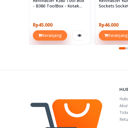
Kenmaster K380 Tool Box
Kenmaster Kun
- B380 ToolBox - Kotak
Sockets Socke
Perkakas
40pcs 40 Pcs
Rp45.000
Rp46.000
Keranjang
Keranjang
HU
Hub
Aku
Tick
Retu