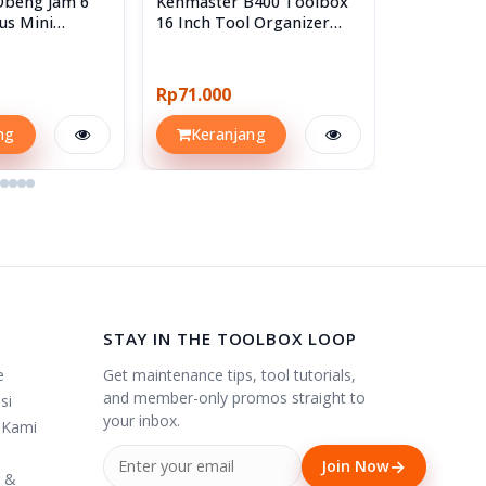
Obeng Jam 6
Kenmaster B400 Toolbox
Kenmaster
us Mini
16 Inch Tool Organizer
B250
 Set
Box Kotak Perkakas
Rp71.000
Rp14.300
ng
Keranjang
Keran
STAY IN THE TOOLBOX LOOP
Get maintenance tips, tool tutorials,
e
and member-only promos straight to
si
your inbox.
 Kami
→
Join Now
i &