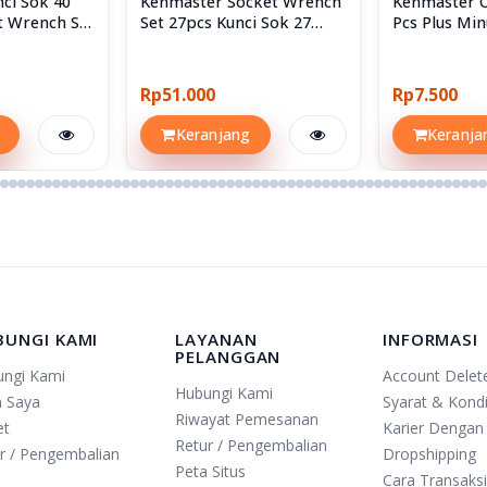
ci Sok 40
Kenmaster Socket Wrench
Kenmaster 
t Wrench Set
Set 27pcs Kunci Sok 27
Pcs Plus Min
Sockets
Screwdriver
Rp51.000
Rp7.500
Keranjang
Keranja
BUNGI KAMI
LAYANAN
INFORMASI
PELANGGAN
ungi Kami
Account Delet
Hubungi Kami
n Saya
Syarat & Kondi
Riwayat Pemesanan
et
Karier Dengan
Retur / Pengembalian
r / Pengembalian
Dropshipping
Peta Situs
Cara Transaks