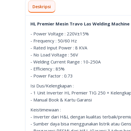
Deskripsi
HL Premier Mesin Travo Las Welding Machine 
- Power Voltage : 220V±15%
- Frequency : 50/60 Hz
- Rated Input Power : 8 KVA
- No Load Voltage : 56V
- Welding Current Range : 10-250A
- Efficiency : 85%
- Power Factor : 0.73
Isi Dus/Kelengkapan :
- 1 Unit Inverter HL Premier TIG 250 + Kelengkap
- Manual Book & Kartu Garansi
Keistimewaan :
- Inverter dari H&L dengan kualitas terbaik/premi
- Sumber daya bisa menggunakan listrik atau Gens
- Bergaransi RESMI dari H&L (Garansi 3 tahun berka