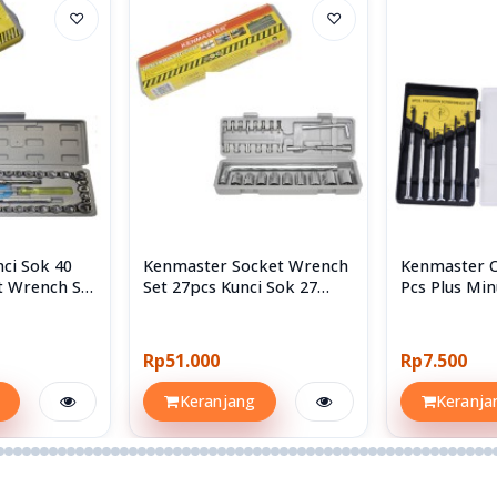
♡
♡
ci Sok 40
Kenmaster Socket Wrench
Kenmaster 
t Wrench Set
Set 27pcs Kunci Sok 27
Pcs Plus Min
Sockets
Screwdriver
Rp51.000
Rp7.500
Keranjang
Keranja