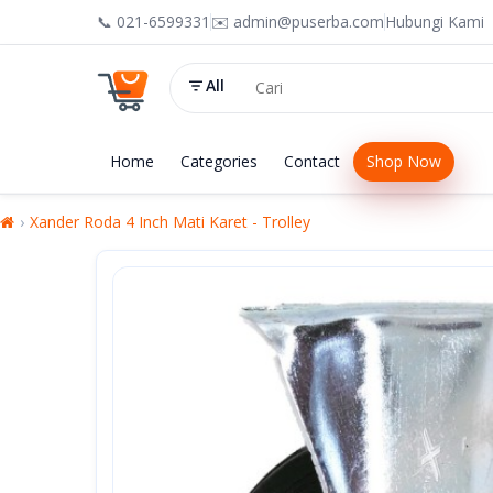
📞 021-6599331
✉️ admin@puserba.com
Hubungi Kami
All
Home
Categories
Contact
Shop Now
Xander Roda 4 Inch Mati Karet - Trolley