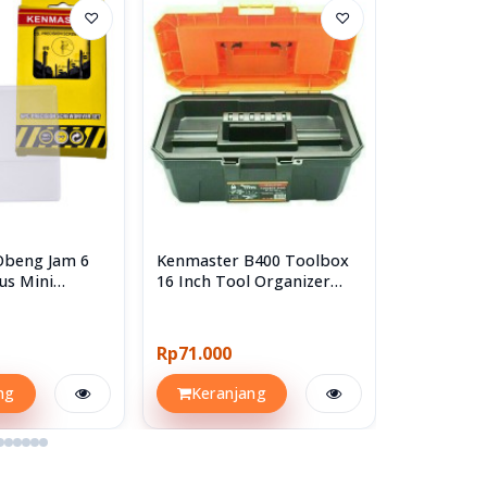
♡
♡
Obeng Jam 6
Kenmaster B400 Toolbox
Kenmaster
us Mini
16 Inch Tool Organizer
B250
 Set
Box Kotak Perkakas
Rp71.000
Rp14.300
ng
Keranjang
Keran