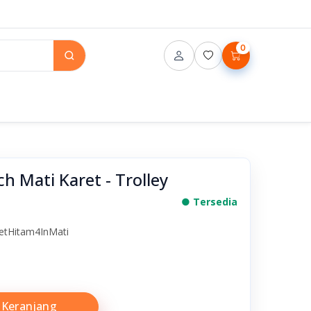
0
h Mati Karet - Trolley
● Tersedia
etHitam4InMati
Keranjang