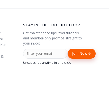
STAY IN THE TOOLBOX LOOP
Get maintenance tips, tool tutorials,
e
and member-only promos straight to
si
your inbox.
 Kami
→
Join Now
i &
Unsubscribe anytime in one click.