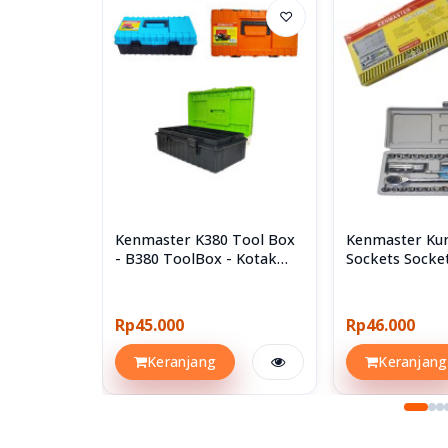
♡
Kenmaster K380 Tool Box
Kenmaster Kun
- B380 ToolBox - Kotak
Sockets Socke
Perkakas
40pcs 40 Pcs
Rp45.000
Rp46.000
Keranjang
Keranjang