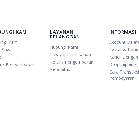
BUNGI KAMI
LAYANAN
INFORMASI
PELANGGAN
ungi Kami
Account Delet
Hubungi Kami
n Saya
Syarat & Kondi
Riwayat Pemesanan
et
Karier Dengan
Retur / Pengembalian
r / Pengembalian
Dropshipping
Peta Situs
Cara Transaks
Pembayaran