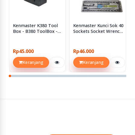
- Dapat memotong logam dengan ketebalan besar .
- Digunakan untuk memotong plat baja , bilet bulat dan
jenis benda kerja lain nya
Kenmaster K380 Tool
Kenmaster Kunci Sok 40
Box - B380 ToolBox -
Sockets Socket Wrench
Kotak Perkakas
Set 40pcs 40 Pcs
Rp45.000
Rp46.000
Keranjang
Keranjang