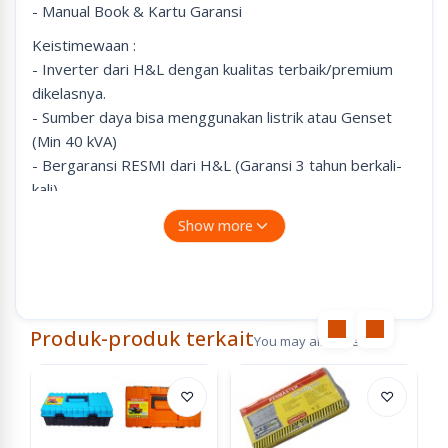
- Manual Book & Kartu Garansi
Keistimewaan :
- Inverter dari H&L dengan kualitas terbaik/premium
dikelasnya.
- Sumber daya bisa menggunakan listrik atau Genset
(Min 40 kVA)
- Bergaransi RESMI dari H&L (Garansi 3 tahun berkali-
kali)
- MADE FOR INDUSTRIAL USE.
Show more
Produk-produk terkait
You may also like
♡
♡