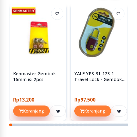
♡
♡
Kenmaster Gembok
YALE YP3-31-123-1
16mm isi 2pcs
Travel Lock - Gembok
Koper Numerik
Rp13.200
Rp97.500
Keranjang
Keranjang